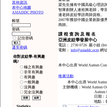
其他資訊
梁先生擁有中國高級心理諮
本中心地圖
智庫創辦人連裕興老師，學
ASIADDC PHOTO
連老師皮紋學諮商師資格。
2007年獲頒中國企業創新
帳號
商師。
密碼
課 程 查 詢 及 報 名
記住密碼
亞洲皮紋學發展中心
電話： 2730 0726 嚴小姐 (Ire
遺失密碼
電郵：
info@asiaddc.ocm
網
你對皮紋學-有興趣
嗎?
本中心出席 World Autism C
極之有興趣
非常有興趣
推廣活動
有興趣
一般興趣
本中心出席 World Auti
沒興趣
主辦機構：World Autism Organi
Autism 
完全沒興趣
日期：2
地點：
Statistics