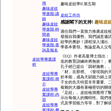
用
趣味皮紋學II 第五期
趣味皮紋
學進階-講
皮紋工作坊
師
感謝閣下的支持!
趣味皮紋
趣味皮紋
學進階-時
過往我們一直致力推廣皮紋
間表
發掘自我優勢。我們誠意邀
趣味皮紋
紋學的奧妙！課程深入淺出
學進階-查
學基本要領。無論是為人父母
詢及報名
《EQ》作者高曼博士指出：
皮紋學專業課
造的教育訓練終將無效！」
程
孔子經已提出「因材施教」
「材」在那裡。《發現我的
皮紋學專
於本能，成為天賦能力錦上
業課程-簡
子女的先天特質非常重要。
介
複雜的大腦有著極密切的關
皮紋學專
『足紋』。皮紋檢測應用了
業課程-內
示出每個人的獨特性。我們
容
式及學習能力等等，對了解
皮紋學專
業課程-費