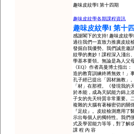
趣味皮紋學I 第十四期
趣味皮紋學各期課程資訊
趣味皮紋學I 第十
感謝閣下的支持! 趣味皮紋學
過往我們一直致力推廣皮紋
發掘自我優勢。我們誠意邀
紋學的奧妙！課程深入淺出
學基本要領。無論是為人父母
《EQ》作者高曼博士指出：
造的教育訓練終將無效！」
孔子經已提出「因材施教」
「材」在那裡。《發現我的
於本能，成為天賦能力錦上
子女的先天特質非常重要。
複雜的大腦有著極密切的關
『足紋』。皮紋檢測應用了
示出每個人的獨特性。我們
式及學習能力等等，對了解
課 程 內 容