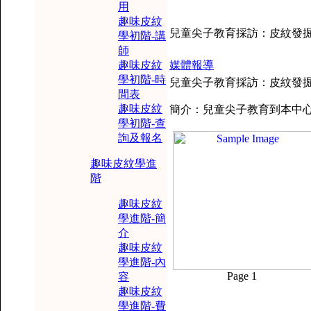
用
趣味皮紋
兒童尖子教育採訪：皮紋發掘
學初階-講
師
趣味皮紋
媒體報導
學初階-時
兒童尖子教育採訪：皮紋發掘潛
間表
趣味皮紋
簡介：兒童尖子教育到本中心採
學初階-查
詢及報名
趣味皮紋學進
階
趣味皮紋
學進階-簡
介
趣味皮紋
學進階-內
Page 1
容
趣味皮紋
學進階-費