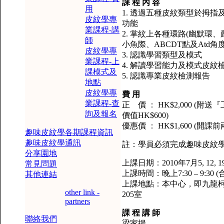
課 程 內 容
用
1. 透過五種皮紋類型於拇
皮紋學專
功能
業課程-講
2. 掌紋上各種環路(幽默環
師
小魚際、ABCDT點及Atd角
皮紋學專
3. 認識學習類型及模式
業課程-上
4. 解讀學習能力及模式皮紋
課模式及
5. 認識專業皮紋檢測報告
地點
皮紋學專
費 用
業課程-查
正 價 ： HK$2,000 
詢及報名
價值HK$600)
優惠價 ： HK$1,600 (
趣味皮紋學各期課程資訊
趣味皮紋學通訊
註：學員必須完成趣味皮紋學
分享園地
上課日期：2010年7月5, 12, 1
常見問題
上課時間：晚上7:30 – 9:30
其他連結
上課地點：本中心，即九龍柯士
other link -
205室
partners
課 程 講 師
聯絡我們
梁家揚