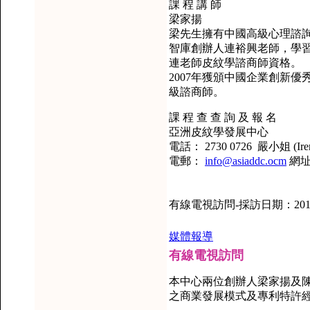
課 程 講 師
梁家揚
梁先生擁有中國高級心理諮
智庫創辦人連裕興老師，學
連老師皮紋學諮商師資格。
2007年獲頒中國企業創新
級諮商師。
課 程 查 查 詢 及 報 名
亞洲皮紋學發展中心
電話： 2730 0726 嚴小姐 (Ire
電郵：
info@asiaddc.ocm
網
有線電視訪問-採訪日期：201
媒體報導
有線電視訪問
本中心兩位創辦人梁家揚及
之商業發展模式及專利特許