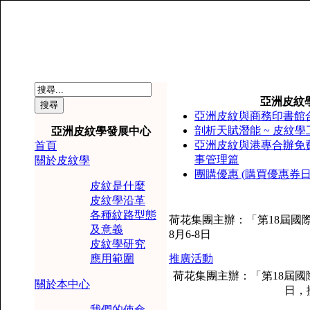
亞洲皮紋學
亞洲皮紋與商務印書館合
剖析天賦潛能 ~ 皮紋
亞洲皮紋學發展中心
亞洲皮紋與港專合辦免費
首頁
事管理篇
關於皮紋學
團購優惠 (購買優惠券日期 : 2
皮紋是什麼
皮紋學沿革
各種紋路型態
荷花集團主辦：「第18屆國際
及意義
8月6-8日
皮紋學研究
應用範圍
推廣活動
荷花集團主辦：「第18屆國際
關於本中心
日，
我們的使命