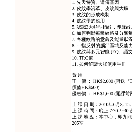
1. 先天特質、遺傳基因
2. 皮紋學沿革、皮紋與大腦
3. 皮紋的形成機制
4. 皮紋學的應用
5. 認識3大類型指紋，即箕
6. 如何判斷每種紋路及分類
7. 各種紋路的意義及能量狀
8. 十指反射的腦部區域及能
9. 皮紋與多元智能 (EQ、
10. TRC值
11. 如何解讀大腦使用手冊
費 用
正 價 ： HK$2,000 
價值HK$600)
優惠價 ： HK$1,600 (
上 課 日 期：2010年6月8, 15,
上 課 時 間：晚上 7:30–9:3
上 課 地 點：本中心，即九龍
205室