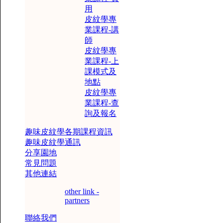
用
皮紋學專
業課程-講
師
皮紋學專
業課程-上
課模式及
地點
皮紋學專
業課程-查
詢及報名
趣味皮紋學各期課程資訊
趣味皮紋學通訊
分享園地
常見問題
其他連結
other link -
partners
聯絡我們