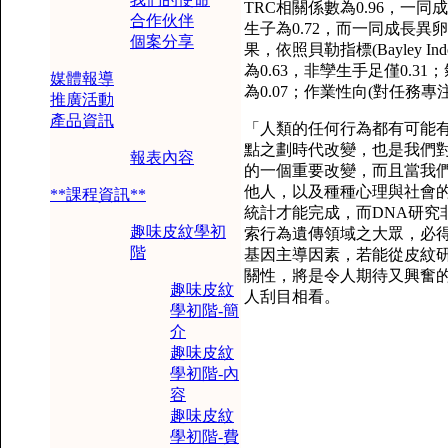
TRC相關係數為0.96，一同
合作伙伴
生子為0.72，而一同成長異卵
個案分享
果，依照貝勒指標(Bayley 
為0.63，非孿生手足僅0.3
媒體報導
為0.07；作業性向(對任務專注
推廣活動
產品資訊
「人類的任何行為都有可能
點之劃時代改變，也是我們
報表內容
的一個重要改變，而且當我
他人，以及種種心理與社會
**課程資訊**
統計才能完成，而
DNA研
趣味皮紋學初
索行為遺傳領域之大眾，必
階
基因主導因素，若能從皮紋
關性，將是令人期待又興奮
趣味皮紋
人刮目相看。
學初階-簡
介
趣味皮紋
學初階-內
容
趣味皮紋
學初階-費