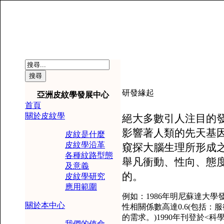
研發緣起
亞洲皮紋學發展中心
首頁
關於皮紋學
絕大多數引人注目的
影響著人類的先天基
皮紋是什麼
皮紋學沿革
窺探大腦生理所形成
各種紋路型態
舉凡衝動、性向、態
及意義
的。
皮紋學研究
應用範圍
例如：
1986年明尼蘇達大
關於本中心
性相關係數高達0.6(包括
的需求。)1990年刊登於<
我們的使命