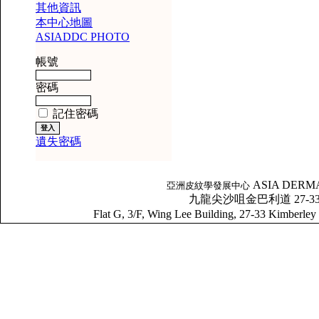
其他資訊
本中心地圖
ASIADDC PHOTO
帳號
密碼
記住密碼
遺失密碼
ASIA DERM
亞洲皮紋學發展中心
九龍尖沙咀金巴利道 27-33 號
Flat G, 3/F, Wing Lee Building, 27-33 Kim