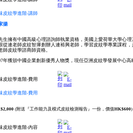
味皮紋學
進階
-
講師
家揚
先生擁有中國高級心理諮詢師執業資格，美國上愛荷華大學心理
跟從連老師皮紋智庫創辦人連裕興老師，學習皮紋學專業課程，
老師皮紋學諮商師資格。
007年獲頒中國企業創新優秀人物獎，現任亞洲皮紋學發展中心高
味皮紋學進階-費用
味皮紋學
進
階
-
費用
$2,000
(附送『工作能力及模式皮紋檢測報告』一份，價值
HK$600
)
味皮紋學進階-內容