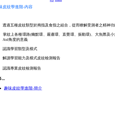
味皮紋學進階
-
內容
透過五種皮紋類型於拇指及食指之組合，從而瞭解受測者之精神功
掌紋上各種環路(幽默環、嚴肅環、直覺環、振動環)、大魚際及小魚
Atd角度的意義
認識學習類型及模式
解讀學習能力及模式皮紋檢測報告
認識專業皮紋檢測報告
...
趣味皮紋學進階-簡介