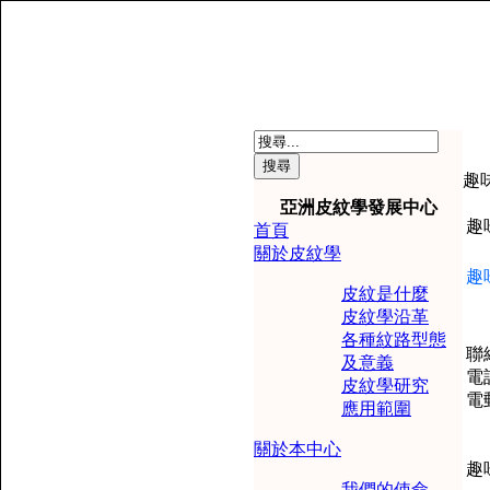
趣
亞洲皮紋學發展中心
趣
首頁
關於皮紋學
趣
皮紋是什麼
皮紋學沿革
各種紋路型態
聯
及意義
電
皮紋學研究
電
應用範圍
關於本中心
趣
我們的使命