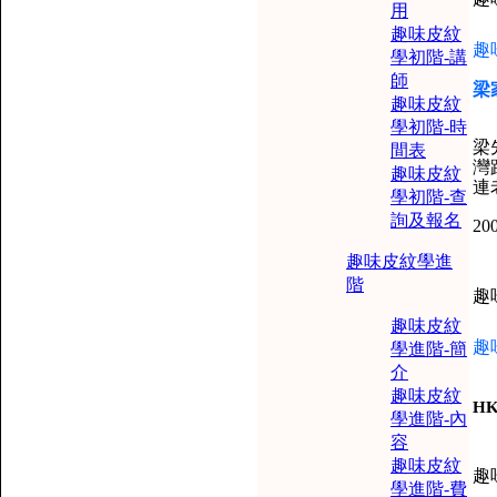
用
趣味皮紋
趣
學初階-講
師
梁
趣味皮紋
學初階-時
梁
間表
灣
趣味皮紋
連
學初階-查
詢及報名
2
趣味皮紋學進
階
趣
趣味皮紋
趣
學進階-簡
介
趣味皮紋
HK
學進階-內
容
趣味皮紋
趣
學進階-費