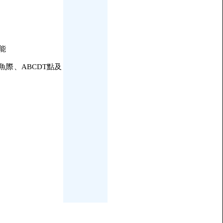
能
際、ABCDT點及