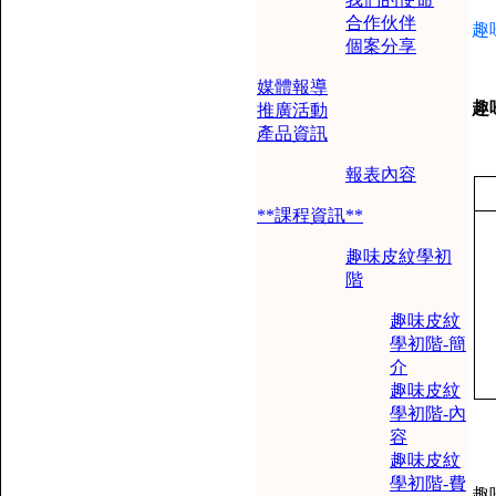
合作伙伴
趣
個案分享
媒體報導
趣
推廣活動
產品資訊
報表內容
**課程資訊**
趣味皮紋學初
階
趣味皮紋
學初階-簡
介
趣味皮紋
學初階-內
容
趣味皮紋
學初階-費
趣