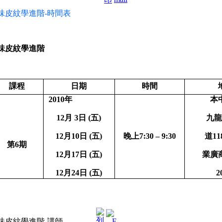
味皮紋學進階
-
時間表
味皮紋學進階
課程
日期
時間
2010
年
本
12
月
3
日
(
五
)
九龍
12
月
10
日
(
五
)
晚上
7:30 – 9:30
道
11
第
6
期
12
月
17
日
(
五
)
業廣
12
月
24
日
(
五
)
2
味皮紋學進階-講師