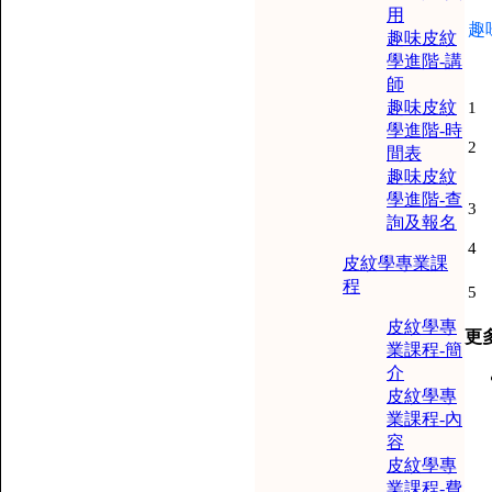
用
趣
趣味皮紋
學進階-講
師
趣味皮紋
1
學進階-時
2
間表
趣味皮紋
學進階-查
3
詢及報名
4
皮紋學專業課
程
5
皮紋學專
更多
業課程-簡
介
皮紋學專
業課程-內
容
皮紋學專
業課程-費