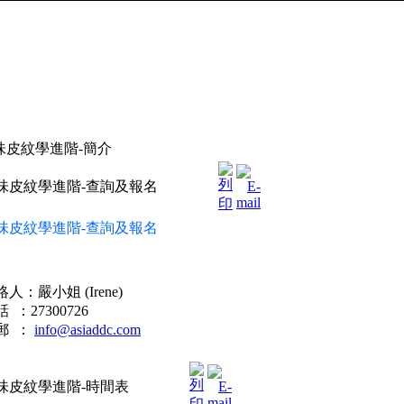
味皮紋學進階-簡介
味皮紋學進階-查詢及報名
味皮紋學
進
階
-
查詢及報名
絡人：嚴小姐
(Irene)
話
：
27300726
郵
：
info@asiaddc.com
味皮紋學進階-時間表