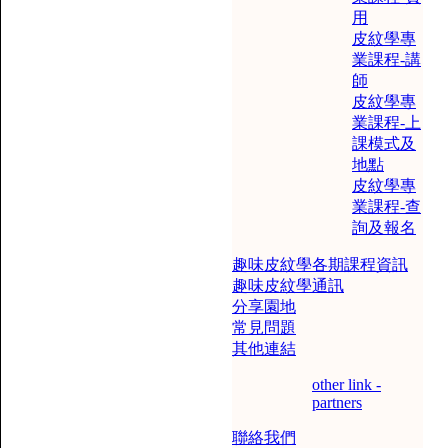
用
皮紋學專
業課程-講
師
皮紋學專
業課程-上
課模式及
地點
皮紋學專
業課程-查
詢及報名
趣味皮紋學各期課程資訊
趣味皮紋學通訊
分享園地
常見問題
其他連結
other link -
partners
聯絡我們