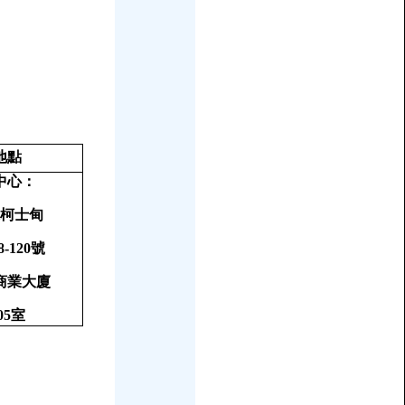
地點
中心：
柯士甸
8-120
號
商業大廈
05
室